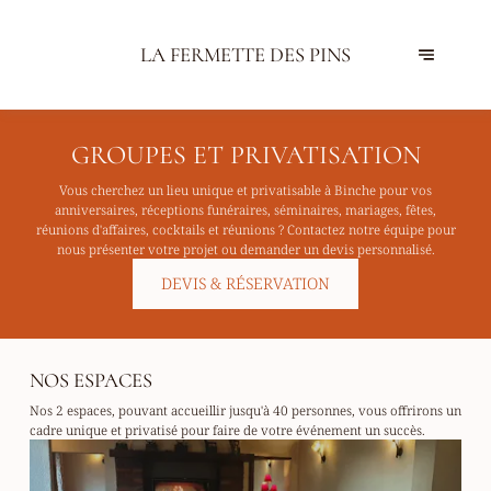
LA FERMETTE DES PINS
GROUPES ET PRIVATISATION
Vous cherchez un lieu unique et privatisable à Binche pour vos
anniversaires, réceptions funéraires, séminaires, mariages, fêtes,
réunions d'affaires, cocktails et réunions ? Contactez notre équipe pour
nous présenter votre projet ou demander un devis personnalisé.
DEVIS & RÉSERVATION
NOS ESPACES
Nos 2 espaces, pouvant accueillir jusqu'à 40 personnes, vous offrirons un
cadre unique et privatisé pour faire de votre événement un succès.